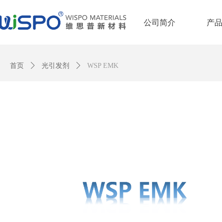
公司简介
产
Control Render Error!ControlType:productSlideBind,StyleName:Style1,Co
首页
ꄲ
光引发剂
ꄲ
WSP EMK