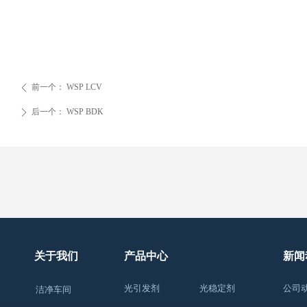
前一个：
WSP LCV
ꄴ
后一个：
WSP BDK
ꄲ
关于我们
产品中心
新闻
光引发剂
光稳定剂
公司
洁净车间